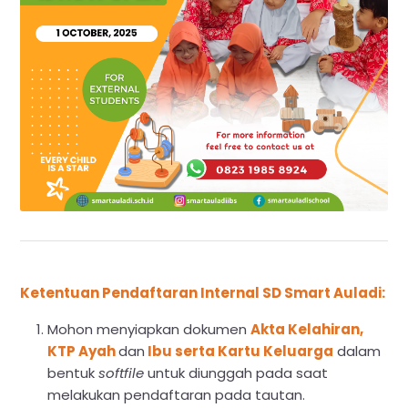
Ketentuan Pendaftaran Internal SD Smart Auladi:
Mohon menyiapkan dokumen
Akta Kelahiran,
KTP Ayah
dan
Ibu serta Kartu Keluarga
dalam
bentuk
softfile
untuk diunggah pada saat
melakukan pendaftaran pada tautan.