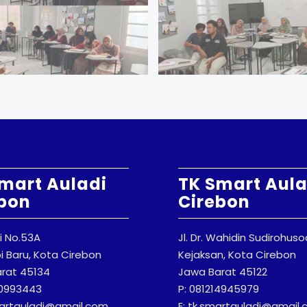
mart Auladi
TK Smart Aula
bon
Cirebon
ti No.53A
Jl. Dr. Wahidin Sudirohus
 Baru, Kota Cirebon
Kejaksan, Kota Cirebon
rat 45134
Jawa Barat 45122
20993443
P: 081214945979
martauladi@gmail.com
E: tk.smartauladi@gmail