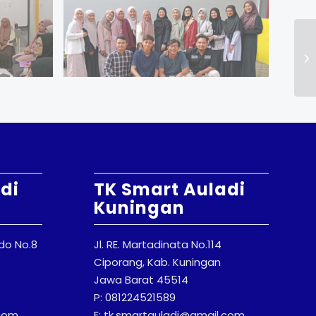
di
TK Smart Auladi
Kuningan
odo No.8
Jl. RE. Martadinata No.114
Ciporang, Kab. Kuningan
Jawa Barat 45514
P: 081224521589
.com
E: tk.smartauladi@gmail.com