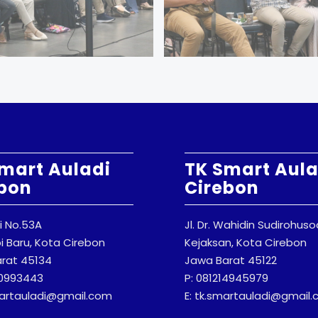
mart Auladi
TK Smart Aula
bon
Cirebon
ti No.53A
Jl. Dr. Wahidin Sudirohus
 Baru, Kota Cirebon
Kejaksan, Kota Cirebon
rat 45134
Jawa Barat 45122
20993443
P: 081214945979
martauladi@gmail.com
E: tk.smartauladi@gmail