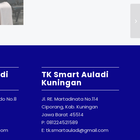
di
TK Smart Auladi
Kuningan
odo No.8
Jl. RE. Martadinata No.114
Ciporang, Kab. Kuningan
Jawa Barat 45514
P: 081224521589
.com
E: tk.smartauladi@gmail.com