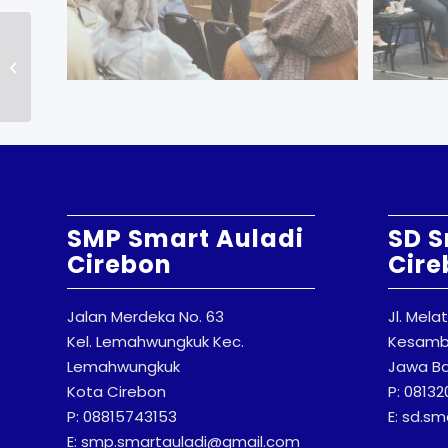
Kajian Keagamaan
SMP Smart Auladi
SD S
Cirebon
Cire
Jalan Merdeka No. 63
Jl. Mela
Kel. Lemahwungkuk Kec.
Kesambi
Lemahwungkuk
Jawa Ba
Kota Cirebon
P: 0813
P: 08815743153
E: sd.s
E: smp.smartauladi@gmail.com