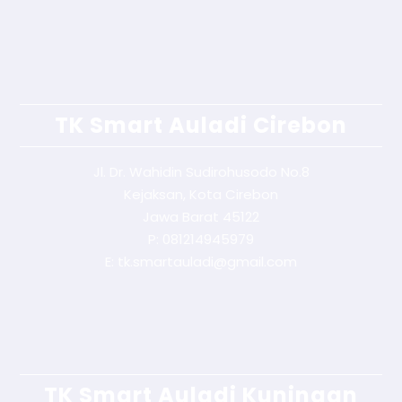
TK Smart Auladi Cirebon
Jl. Dr. Wahidin Sudirohusodo No.8
Kejaksan, Kota Cirebon
Jawa Barat 45122
P: 081214945979
E: tk.smartauladi@gmail.com
TK Smart Auladi Kuningan