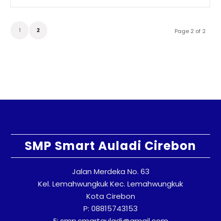
1
2
Page 2 of 2
SMP Smart Auladi Cirebon
Jalan Merdeka No. 63
Kel. Lemahwungkuk Kec. Lemahwungkuk
Kota Cirebon
P: 08815743153
E: smp.smartauladi@gmail.com