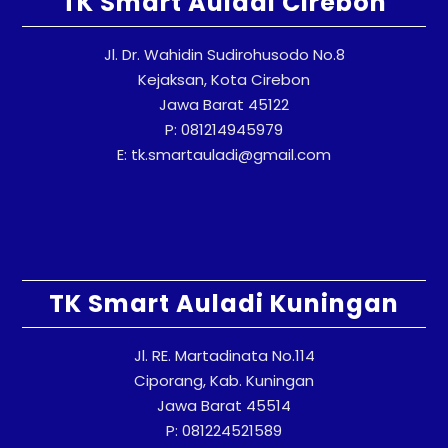
TK Smart Auladi Cirebon
Jl. Dr. Wahidin Sudirohusodo No.8
Kejaksan, Kota Cirebon
Jawa Barat 45122
P: 081214945979
E: tk.smartauladi@gmail.com
TK Smart Auladi Kuningan
Jl. RE. Martadinata No.114
Ciporang, Kab. Kuningan
Jawa Barat 45514
P: 081224521589