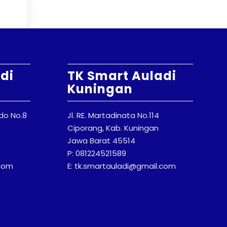
di
TK Smart Auladi
Kuningan
odo No.8
Jl. RE. Martadinata No.114
Ciporang, Kab. Kuningan
Jawa Barat 45514
P: 081224521589
.com
E: tk.smartauladi@gmail.com