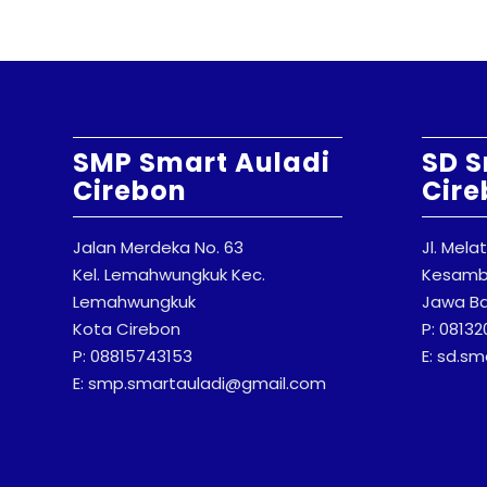
SMP Smart Auladi
SD S
Cirebon
Cire
Jalan Merdeka No. 63
Jl. Mela
Kel. Lemahwungkuk Kec.
Kesambi
Lemahwungkuk
Jawa Ba
Kota Cirebon
P: 0813
P: 08815743153
E: sd.s
E: smp.smartauladi@gmail.com