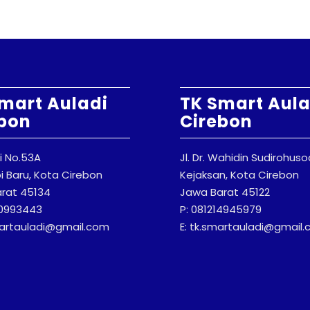
mart Auladi
TK Smart Aula
bon
Cirebon
ti No.53A
Jl. Dr. Wahidin Sudirohus
 Baru, Kota Cirebon
Kejaksan, Kota Cirebon
rat 45134
Jawa Barat 45122
20993443
P: 081214945979
martauladi@gmail.com
E: tk.smartauladi@gmail