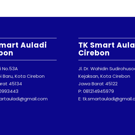
mart Auladi
TK Smart Aula
bon
Cirebon
ti No.53A
Jl. Dr. Wahidin Sudirohus
 Baru, Kota Cirebon
Kejaksan, Kota Cirebon
rat 45134
Jawa Barat 45122
20993443
P: 081214945979
martauladi@gmail.com
E: tk.smartauladi@gmail