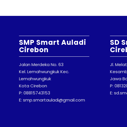
SMP Smart Auladi
SD S
Cirebon
Cire
Jalan Merdeka No. 63
Jl. Mela
Kel. Lemahwungkuk Kec.
Kesambi
Lemahwungkuk
Jawa Ba
Kota Cirebon
P: 0813
P: 08815743153
E: sd.s
E: smp.smartauladi@gmail.com