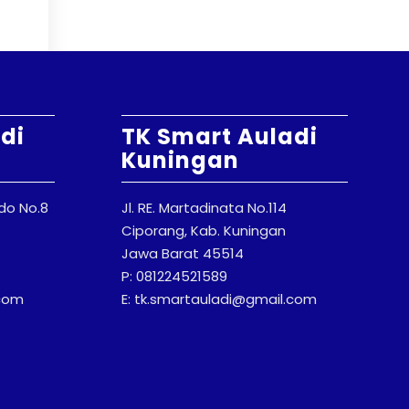
di
TK Smart Auladi
Kuningan
odo No.8
Jl. RE. Martadinata No.114
Ciporang, Kab. Kuningan
Jawa Barat 45514
P: 081224521589
.com
E: tk.smartauladi@gmail.com