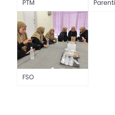
PTM
Parent
FSO